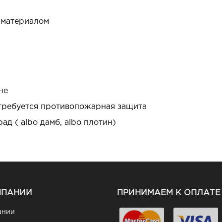
 материалом
не
 требуется противопожарная защита
д ( albo дамб, albo плотин)
МПАНИИ
ПРИНИМАЕМ К ОПЛАТЕ
ании