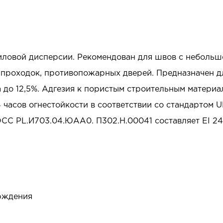
ловой дисперсии. Рекомендован для швов с небольшо
 проходок, противопожарных дверей. Предназначен дл
до 12,5%. Адгезия к пористым строительным материал
 часов огнестойкости в соответствии со стандартом U
СС PL.И703.04.ЮАА0. П302.Н.00041 составляет EI 24
рждения