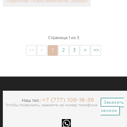
Подробнее: Обзор герметиков Сазиласт
Страница 1 из 3
<<
<
1
2
3
>
>>
+7 (777) 108-18-38
Наш тел.:
Заказать
Чтобы позвонить, нажмите на номер телефона
звонок