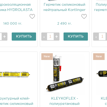
дроизоляционная
Герметик силиконовый
Полиу
тика HYDROLASTA
нейтральный Kortlinger
гермет
WP 791
140 000 тг.
2 490 тг.
КУПИТЬ
КУПИТЬ
New
New
руктурный клей-
KLEYKOFLEX -
KL
метик силиконовый
полиуретановый