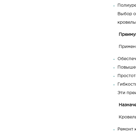
Полиуре
Выбор о
кровель
Преиму
Примене
Обеспеч
Повышен
Простот
Гибкост
Эти пре
Назнач
Кровель
Ремонт 