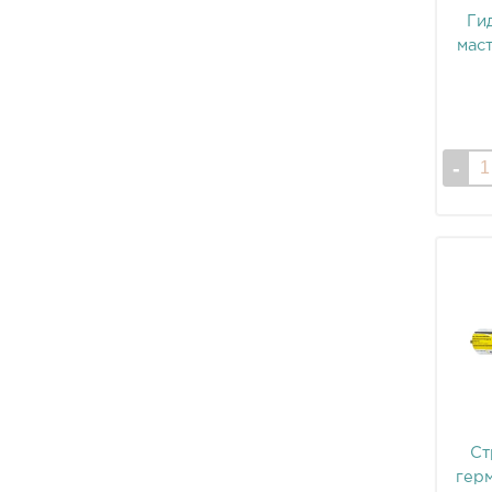
Ги
мас
Ст
гер