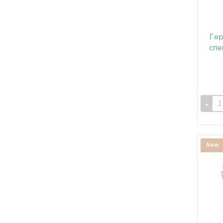
Гер
спе
New