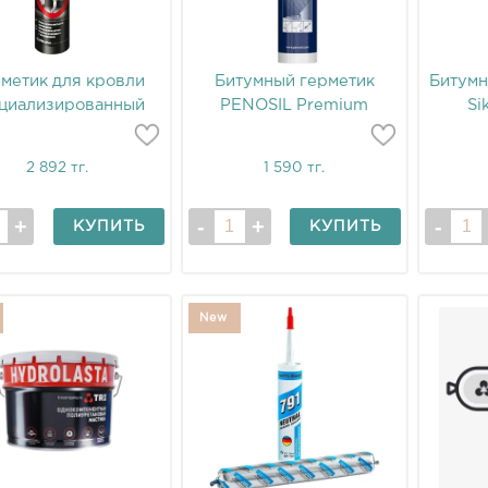
метик для кровли
Битумный герметик
Битумн
циализированный
PENOSIL Premium
Si
Tytan
2 892 тг.
1 590 тг.
КУПИТЬ
КУПИТЬ
New