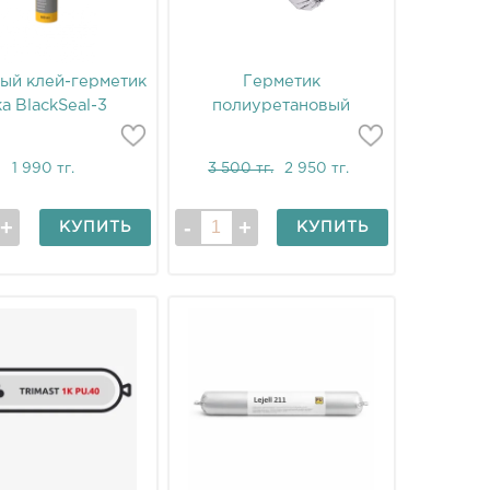
ый клей-герметик
Герметик
ka BlackSeal-3
полиуретановый
Kortlinger PU-811
1 990 тг.
3 500 тг.
2 950 тг.
КУПИТЬ
КУПИТЬ