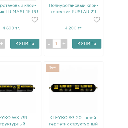
ретановый клей-
Полиуретановый клей-
ик TRIMAST 1K PU
герметик PUSTAR 211
40
4 800 тг.
4 200 тг.
КУПИТЬ
КУПИТЬ
New
EYKO WS-791 –
KLEYKO SG-20 – клей-
структурный
герметик структурный