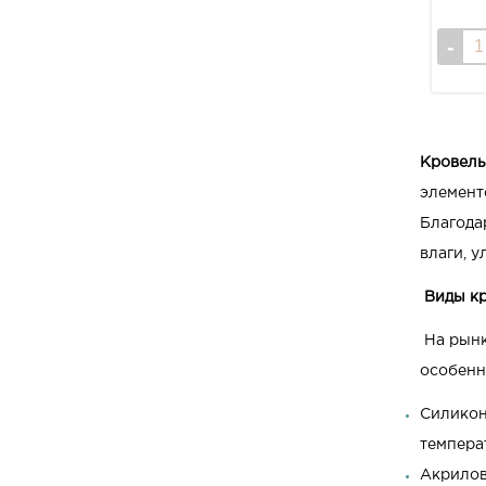
Кровель
элемент
Благода
влаги, 
Виды к
На рынк
особенн
Силикон
темпера
Акрилов