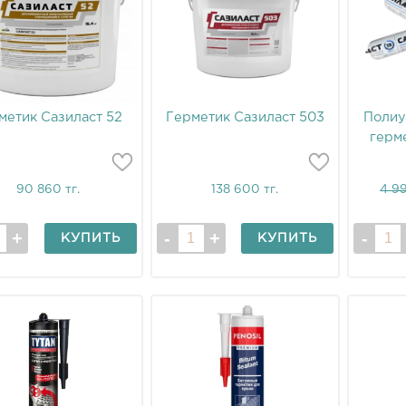
метик Сазиласт 52
Герметик Сазиласт 503
Полиу
герме
90 860 тг.
138 600 тг.
4 99
КУПИТЬ
КУПИТЬ