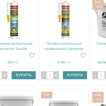
Sale
- 25%
умный кровельный
Профессиональный
Герме
ерметик Soudal
кровельный герметик
Soudal
1 820 тг.
4 280 тг.
83 16
КУПИТЬ
КУПИТЬ
ТОП
Sale
- 15%