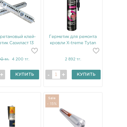
ретановый клей-
Герметик для ремонта
тик Сазиласт 13
кровли X-treme Tytan
0 тг.
4 200 тг.
2 892 тг.
КУПИТЬ
КУПИТЬ
Sale
- 15%