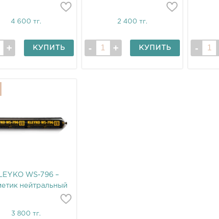
FINOTECH 6000
гибридный герметик 600
силик
мл
4 600 тг.
2 400 тг.
КУПИТЬ
КУПИТЬ
LEYKO WS-796 –
метик нейтральный
силиконовый
3 800 тг.