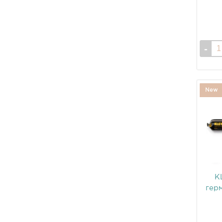
New
K
гер