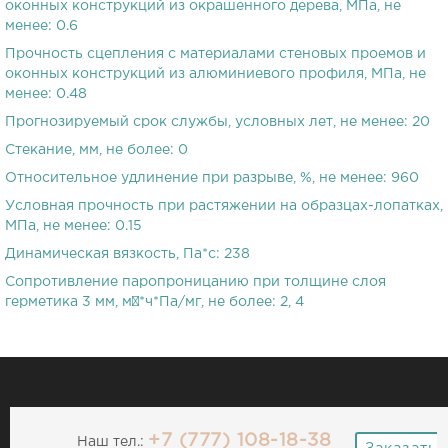
оконных конструкций из окрашенного дерева, МПа, не
менее
:
0.6
Прочность сцепления с материалами стеновых проемов и
оконных конструкций из алюминиевого профиля, МПа, не
менее
:
0.48
Прогнозируемый срок службы, условных лет, не менее
:
20
Стекание, мм, не более
:
0
Относительное удлинение при разрыве, %, не менее
:
960
Условная прочность при растяжении на образцах-лопатках,
МПа, не менее
:
0.15
Динамическая вязкость, Па*с
:
238
Сопротивление паропроницанию при толщине слоя
герметика 3 мм, м²*ч*Па/мг, не более
:
2, 4
+7 (777) 108-18-38
Наш тел.: