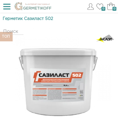
0
0
Герметик Сазиласт 502
ТОП