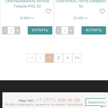
Обеспыливатель бетона
Очиститель Лепта Химфрез
Типром POL 5л
5л
19 950 тг.
12 450 тг.
КУПИТЬ
КУПИТЬ
<<
<
1
2
>
>>
+7 (777) 108-18-38
Наш тел.:
Заказать
Чтобы позвонить, нажмите на номер телефона